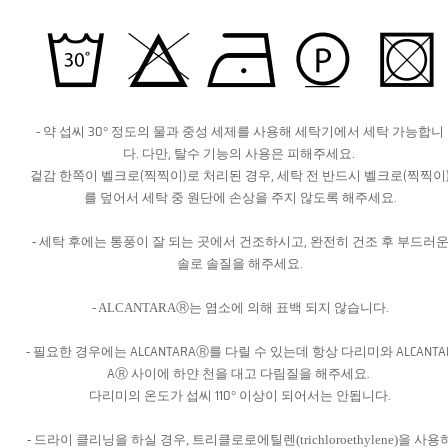
30
- 약 섭씨
° 정도의 물과 중성 세제를 사용해 세탁기에서 세탁 가능합니
.
,
.
다
다만
탈수 기능의 사용은 피해주세요
(
)
,
(
겉감 한쪽이 벨크로
찍찍이
로 처리된 경우
세탁 전 반드시 벨크로
찍찍이
.
를 덮어서 세탁 중 원단에 손상을 주지 않도록 해주세요
,
- 세탁 후에는 통풍이 잘 되는 곳에서 건조하시고
완전히 건조 후 부드러
.
솔로 솔질을 해주세요
.
- ALCANTARA
Ⓡ는 염소에 의해 표백 되지 않습니다
ALCANTARA
ALCANTA
- 필요한 경우에는
Ⓡ를 다릴 수 있는데 항상 다리미와
A
.
Ⓡ 사이에 하얀 천을 대고 다림질을 해주세요
110
.
다리미의 온도가 섭씨
° 이상이 되어서는 안됩니다
- 드라이 클리닝을 하실 경우
,
트리클로로에틸렌
(trichloroethylene)
을 사용