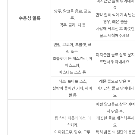
미지근한 물로 닦아내세
요.
양주, 알코올 음료, 포도
만약 얼룩 색이 계속 남
수용성 얼룩
주,
경우, 레몬 즙을
맥주, 콜라, 차 등
사용해 닦으신 후 따뜻한
물로 세척해주세요.
연필, 코코아, 초콜렛, 크
림 또는
미지근한 물로 살짝 문지
초콜렛이 든 페스츄리, 아
르면서 닦아내세요.
이스크림,
머스타드 소스 등
식초, 토마토 소스,
레몬 즙으로 닦은 후,
설탕이 들어간 커피, 헤어
미지근한 물로 닦아내세
젤 등
요.
에틸 알코올로 살짝 비벼
서 닦은 후,
립스틱, 파운데이션, 마
깨끗한 물로 세척해주세
스카라,
요.
아이쉐도우, 향수, 구두
특히 밝은 색 원단에 묻