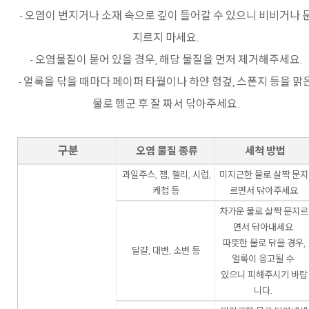
- 오염이 번지거나 소재 속으로 깊이 들어갈 수 있으니 비비거나 
지르지 마세요.
- 오염물질이 묻어 있을 경우, 해당 물질을 먼저 제거해주세요.
- 얼룩을 닦을 때마다 페이퍼 타월이나 하얀 헝겊, 스폰지 등을 맑
물로 헹군 후 잘 짜서 닦아주세요.
구분
오염 물질 종류
세척 방법
과일주스, 잼, 젤리, 시럽,
미지근한 물로 살짝 문지
케첩 등
르면서 닦아주세요
차가운 물로 살짝 문지르
면서 닦아내세요.
따뜻한 물로 닦을 경우,
달걀, 대변, 소변 등
얼룩이 응고될 수
있으니 피해주시기 바랍
니다.