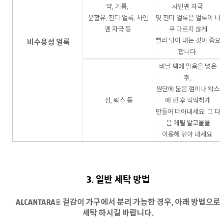
약, 기름,
사인펜 자국
윤활유, 잔디 얼룩, 사인
및 잔디 얼룩은 얼룩이 
펜 자국 등
무 마르지 않게
빨리 닦아 내는 것이 중
비수용성 얼룩
합니다.
비닐 팩에 얼음을 넣은
후,
원단에 묻은 껌이나 왁스
껌, 왁스 등
에 댄 후 딱딱하게
만들어 떼어내세요. 그 
음 에틸 알코올을
이용해 닦아 내세요
3. 일반 세탁 방법
ALCANTARA® 겉감이 가구에서 분리 가능한 경우, 아래 방법으
세탁 하시길 바랍니다.