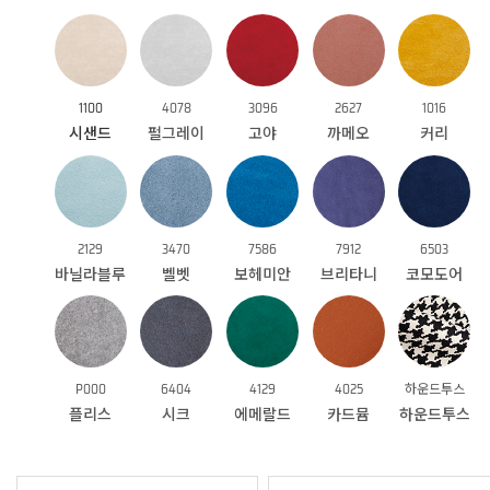
1100
4078
3096
2627
1016
시샌드
펄그레이
고야
까메오
커리
2129
3470
7586
7912
6503
바닐라블루
벨벳
보헤미안
브리타니
코모도어
P000
6404
4129
4025
하운드투스
플리스
시크
에메랄드
카드뮴
하운드투스