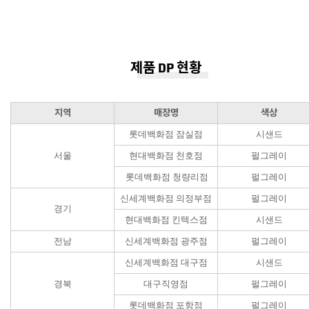
제품 DP 현황
지역
매장명
색상
롯데백화점 잠실점
시샌드
서울
현대백화점 천호점
펄그레이
롯데백화점 청량리점
펄그레이
신세계백화점 의정부점
펄그레이
경기
현대백화점 킨텍스점
시샌드
전남
신세계백화점 광주점
펄그레이
신세계백화점 대구점
시샌드
경북
대구직영점
펄그레이
롯데백화점 포항점
펄그레이