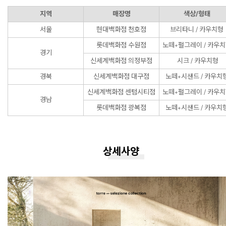
지역
매장명
색상/형태
서울
현대백화점 천호점
브리타니 / 카우치형
롯데백화점 수원점
노떼+펄그레이 / 카우
경기
신세계백화점 의정부점
시크 / 카우치형
경북
신세계백화점 대구점
노떼+시샌드 / 카우치
신세계백화점 센텀시티점
노떼+펄그레이 / 카우
경남
롯데백화점 광복점
노떼+시샌드 / 카우치
상세사양