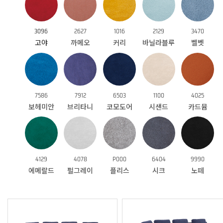
3096
2627
1016
2129
3470
고야
까메오
커리
바닐라블루
벨벳
7586
7912
6503
1100
4025
보헤미안
브리타니
코모도어
시샌드
카드뮴
4129
4078
P000
6404
9990
에메랄드
펄그레이
플리스
시크
노떼