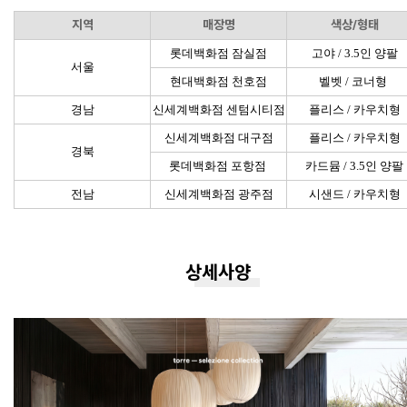
지역
매장명
색상/형태
롯데백화점 잠실점
고야 / 3.5인 양팔
서울
현대백화점 천호점
벨벳 / 코너형
경남
신세계백화점 센텀시티점
플리스 / 카우치형
신세계백화점 대구점
플리스 / 카우치형
경북
롯데백화점 포항점
카드뮴 / 3.5인 양팔
전남
신세계백화점 광주점
시샌드 / 카우치형
상세사양