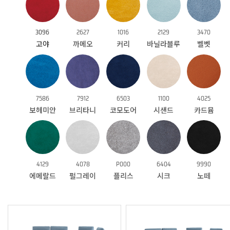
3096
2627
1016
2129
3470
고야
까메오
커리
바닐라블루
벨벳
7586
7912
6503
1100
4025
보헤미안
브리타니
코모도어
시샌드
카드뮴
4129
4078
P000
6404
9990
에메랄드
펄그레이
플리스
시크
노떼