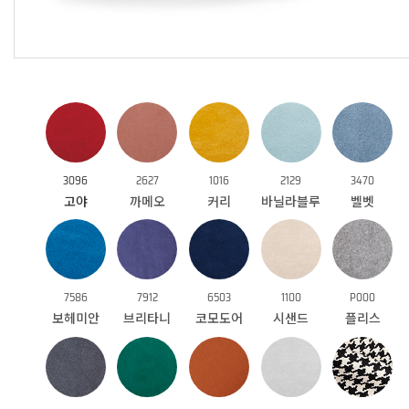
3096
2627
1016
2129
3470
고야
까메오
커리
바닐라블루
벨벳
7586
7912
6503
1100
P000
보헤미안
브리타니
코모도어
시샌드
플리스