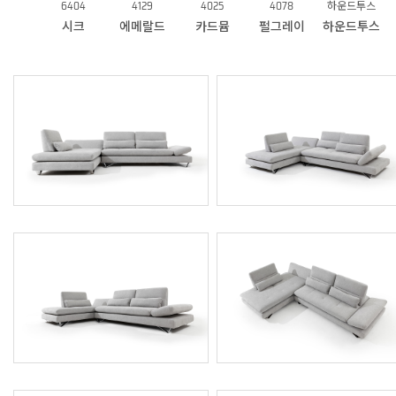
6404
4129
4025
4078
하운드투스
시크
에메랄드
카드뮴
펄그레이
하운드투스