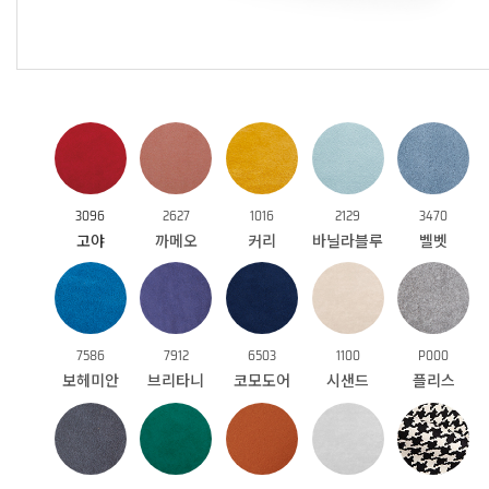
3096
2627
1016
2129
3470
고야
까메오
커리
바닐라블루
벨벳
7586
7912
6503
1100
P000
보헤미안
브리타니
코모도어
시샌드
플리스