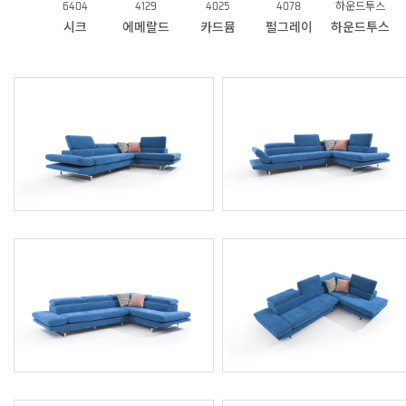
6404
4129
4025
4078
하운드투스
시크
에메랄드
카드뮴
펄그레이
하운드투스