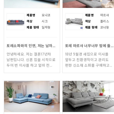
제품명
모나코
제품명
마르샤
색상
시크
색상
플리스
제품 형태
일자형
제품 형태
코너형
토레소파와의 인연, 저는 남자입니다.
토레 마르샤 너무너무 맘에 들어요!
안녕하세요. 저는 결혼17년차
18년 9월경 새집으로 이사를
남편입니다. 신혼 집을 시작으로
앞두고 친환경적이고 관리도
두어 번 이사를 하고 얼마 전
편한 신소재 소파를 구매하고
분양 신축 아파트에 입주를 할
싶었어요. 알칸타라, 샤무드,
때, 막상 가지고 가야할 살림은
엑센느, 아쿠아클린 등등신소재
대부분 새로
소파는 브랜드도 소재도