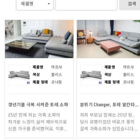
검색
제품명
마르샤
제품명
마르샤
색상
플리스
색상
플리스
제품 형태
코너형
제품 형태
코너형
갱년기를 극복 시켜준 토레 소파
분위기 Changer, 토레 알칸타라소파
25년 전에 저는 가죽 소파의
저희 부모님 집에는 20년 된,
차가운 느낌이 싫어 페브릭으로
당시 유행이었던 바로크 풍의
신혼 가구를 준비했어요. 이후에
갈색 가죽소파가 있었습니다.
남편의 사업실패로 제대로 즐겨
어느새 많이 낡아서 전체적으로