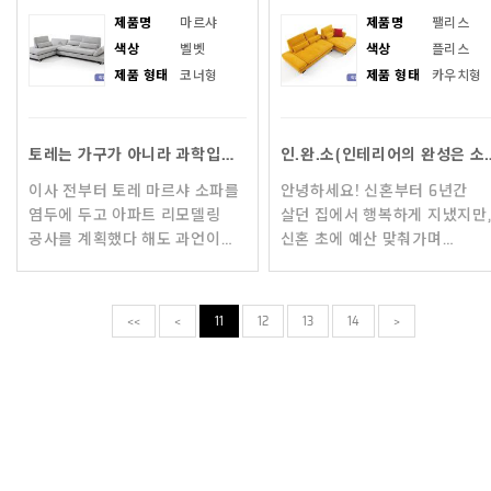
제품명
마르샤
제품명
팰리스
색상
벨벳
색상
플리스
제품 형태
코너형
제품 형태
카우치형
토레는 가구가 아니라 과학입니다^^
인.완.소(인테리어
이사 전부터 토레 마르샤 소파를
안녕하세요! 신혼부터 6년간
염두에 두고 아파트 리모델링
살던 집에서 행복하게 지냈지만
공사를 계획했다 해도 과언이
신혼 초에 예산 맞춰가며
아닌 우리 집 마르샤 후기를
장만했던 소파는 3년 만에
시작합니다. ^ ^ 집 계약 바로
스프링이 터져 주저앉았고, 그
다음 날
위에 누워있으면 허리가 나
<<
<
11
12
13
14
>