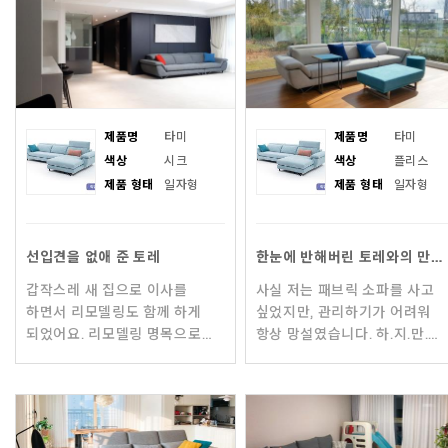
제품명
타미
제품명
타미
색상
시크
색상
플리스
제품 형태
일자형
제품 형태
일자형
선입견을 없애 준 토레
한눈에 반해버린 토레와의 만남은 감동과 힐링, 그 자체
갑작스레 새 집으로 이사를
사실 저는 패브릭 소파를 사고
하면서 리모델링도 함께 하게
싶었지만, 관리하기가 어려워
되었어요. 리모델링 명목으로
항상 망설였습니다. 하.지.만.
지출 비용이 너무 커서 가전과
패브릭소파 같은 따뜻함과
가구는 바꾸지 않기로 결심
가죽소파 같은 묵직함이
했지만, 기존에 사용하던
공존하는 토레의 알칸타라
돌소파는
소재에 반해