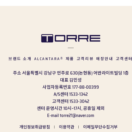
브랜드 소개
ALCANTARA
제품
고객리뷰
매장안내
고객센
®
주소
서울특별시 강남구 언주로 630(논현동) 어반라이트빌딩 1층
대표
김민성
사업자등록번호
177-88-00399
A/S센터
1533-1342
고객센터
1533-3042
센터 운영시간
10시~17시, 공휴일 제외
E-mail
torre21@naver.com
개인정보취급방침
이용약관
이메일무단수집거부