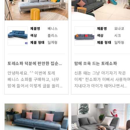
제품명
베니스
제품명
모나코
색상
플리스
색상
시크
제품 형태
일자형
제품 형태
일자형
토레소파 덕분에 편안한 집순이 생활중입니다.^^
맘에 쏘옥 드는 토레소파
안녕하세요. ^^ 이번에 토레
신혼 때는 그냥 아기자기 작은
베니스 소파를 구매하고, 너무
이케* 천소파가 이뻐서 사용하
맘에 들어서 이렇게 글을 올리게
지내다가 아이가 태어나면서
되었어요. 이사 준비를 하면서
아이 물품으로 집이 채워지다
가장 고민을 많이 한 것이 바로
보니 소파가 불편해 치웠어요.
소파였어
그러다 이제 아이가 조금 크