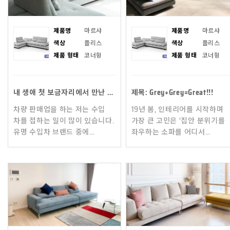
제품명
마르샤
제품명
마르샤
색상
플리스
색상
플리스
제품 형태
코너형
제품 형태
코너형
내 생애 첫 보금자리에서 만난 알칸타라소파
제목: Grey+Grey=Great!!!
차량 판매업을 하는 저는 수입
19년 봄, 인테리어를 시작하며
차를 접하는 일이 많이 있습니다.
가장 큰 고민은 ‘집안 분위기를
유명 수입차 브랜드 중에
좌우하는 소파를 어디서
알칸타라 소재가 내장된
구입할까?’였습니다. 마음에
차량들이 있는데요, 그 차량들이
드는 소파를 찾기 위해 각
10년이 지났음에도 불구하
브랜드별 제품