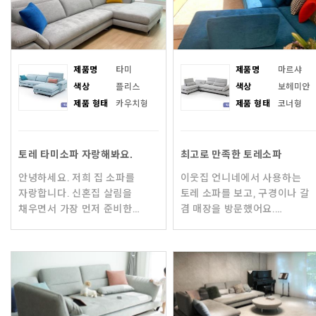
제품명
타미
제품명
마르샤
색상
플리스
색상
보헤미안
제품 형태
카우치형
제품 형태
코너형
토레 타미소파 자랑해봐요.
최고로 만족한 토레소파
안녕하세요. 저희 집 소파를
이웃집 언니네에서 사용하는
자랑합니다. 신혼집 살림을
토레 소파를 보고, 구경이나 갈
채우면서 가장 먼저 준비한
겸 매장을 방문했어요.
가구는 바로 소파입니다. 토레는
매니저님의 친절한 상담 덕분에
결혼 전부터 눈여겨보고있던
신중한 남편도 단번에 시원하게
브랜드라 망설임없이
결정하더라구요. 배송을 받
구매했어요.