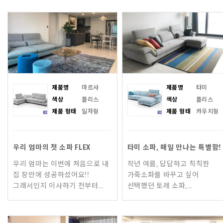
구매하기 위해 온/오프라인으로
소재에 관심이 가서 알아봤어요
많이 찾아다녔어요.
국내에서는 유일하게 토
제품명
마르샤
제품명
타미
색상
플리스
색상
플리스
제품 형태
일자형
제품 형태
카우치형
우리 엄마의 첫 소파 FLEX
타미 소파, 매일 만나는 특별함!
우리 엄마는 이번에 처음으로 내
작년 여름, 답답하고 칙칙한
집 장만에 성공하셨어요!!
가죽소파를 바꾸고 싶어
그래서인지 이사하기 전부터
선택했던 토레 소파,
인테리어 고민을 엄청
직영매장에서 소재와 디자인에
하셨습니다. 특히 거실의 얼굴,
반해 타미를 구매하게
소파를 진짜 엄청 고민하셨어요.
되었습니다. 소파선택에 있어