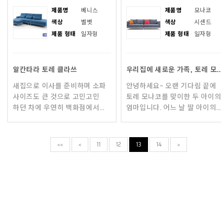
제품명
베니스
제품명
모나코
색상
벨벳
색상
시샌드
제품 형태
일자형
제품 형태
일자형
알칸타라 토레 클라쓰
우리집에 새로운 가족, 토레 모나코 소파
새집으로 이사를 준비하며 소파
안녕하세요~ 오랜 기다림 끝에
사이즈도 큰 것으로 고민고민
토레 모나코를 맞이한 두 아이
하던 차에 우연히 백화점에서
엄마입니다. 어느 날 딸 아이의
만난 토레! 그 파스텔톤 컬러
친구 집에 놀러가 처음 토레를
감과 디자인에 확 사로잡혀
알게 되고 첫 눈에 뿅 하고
인터넷으로 블로그 카페 후기 등
반했어요. 앉아보
<<
<
11
12
13
14
>