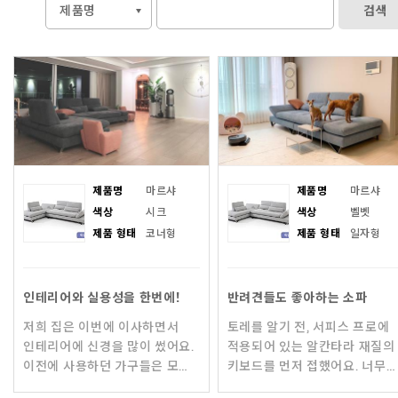
검색
제품명
마르샤
제품명
마르샤
색상
시크
색상
벨벳
제품 형태
코너형
제품 형태
일자형
인테리어와 실용성을 한번에!
반려견들도 좋아하는 소파
저희 집은 이번에 이사하면서
토레를 알기 전, 서피스 프로에
인테리어에 신경을 많이 썼어요.
적용되어 있는 알칸타라 재질의
이전에 사용하던 가구들은 모두
키보드를 먼저 접했어요. 너무
버리고, 새로운 가구들을
고급스러운 느낌에 알칸타라란