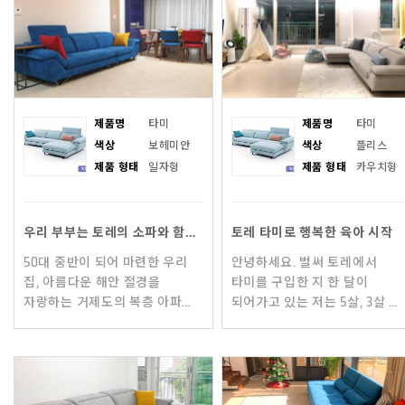
기존의
저희가 제일 원
제품명
타미
제품명
타미
색상
보헤미안
색상
플리스
제품 형태
일자형
제품 형태
카우치형
우리 부부는 토레의 소파와 함께 오래도록 행복하리라 믿습니다.
토레 타미로 행복한 육아 시작
50대 중반이 되어 마련한 우리
안녕하세요. 벌써 토레에서
집, 아름다운 해안 절경을
타미를 구입한 지 한 달이
자랑하는 거제도의 복층 아파트.
되어가고 있는 저는 5살, 3살 두
이후 진행한 리모델링이란
남자 아이의 엄마입니다. 예전엔
퍼즐의 마지막 조각으로
가죽소파를 썼는데 우리 두
알칸타라 재질의 소파가 이곳에
아들을 못
자리