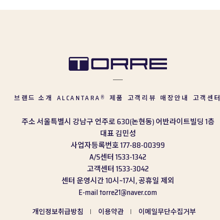
브랜드 소개
ALCANTARA
제품
고객리뷰
매장안내
고객센
®
주소
서울특별시 강남구 언주로 630(논현동) 어반라이트빌딩 1층
대표
김민성
사업자등록번호
177-88-00399
A/S센터
1533-1342
고객센터
1533-3042
센터 운영시간
10시~17시, 공휴일 제외
E-mail
torre21@naver.com
개인정보취급방침
이용약관
이메일무단수집거부