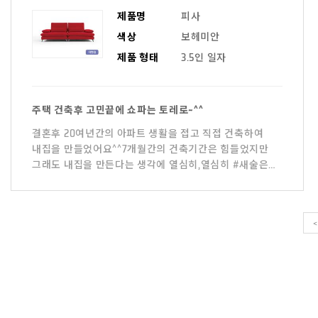
제품명
피사
색상
보헤미안
제품 형태
3.5인 일자
주택 건축후 고민끝에 쇼파는 토레로~^^
결혼후 20여년간의 아파트 생활을 접고 직접 건축하여
내집을 만들었어요^^7개월간의 건축기간은 힘들었지만
그래도 내집을 만든다는 생각에 열심히,열심히 #새술은
새부대에#금전적 압
<