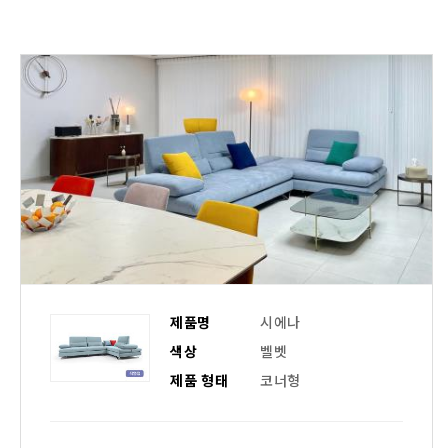
제품명
시에나
색상
벨벳
제품 형태
코너형