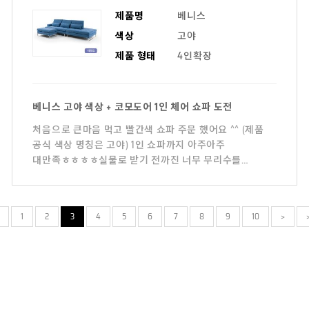
제품명
베니스
색상
고야
제품 형태
4인확장
베니스 고야 색상 + 코모도어 1인 체어 쇼파 도전
처음으로 큰마음 먹고 빨간색 쇼파 주문 했어요 ^^ (제품
공식 색상 명칭은 고야) 1인 쇼파까지 아주아주
대만족ㅎㅎㅎㅎ실물로 받기 전까진 너무 무리수를
두었을까그냥 남들처럼 평
1
2
3
4
5
6
7
8
9
10
>