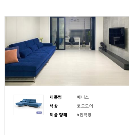
제품명
베니스
색상
코모도어
제품 형태
4인확장