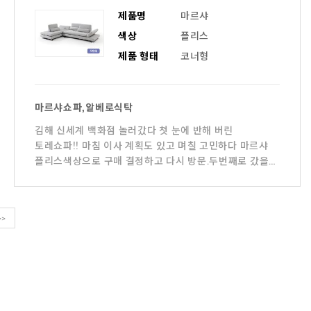
제품명
마르샤
색상
플리스
제품 형태
코너형
마르샤쇼파,알베로식탁
김해 신세계 백화점 놀러갔다 첫 눈에 반해 버린
토레쇼파!! 마침 이사 계획도 있고 며칠 고민하다 마르샤
플리스색상으로 구매 결정하고 다시 방문.두번째로 갔을땐
알베로 식탁 까지
>>