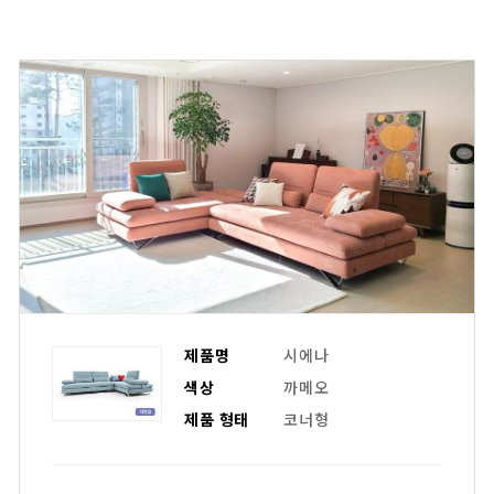
제품명
시에나
색상
까메오
제품 형태
코너형