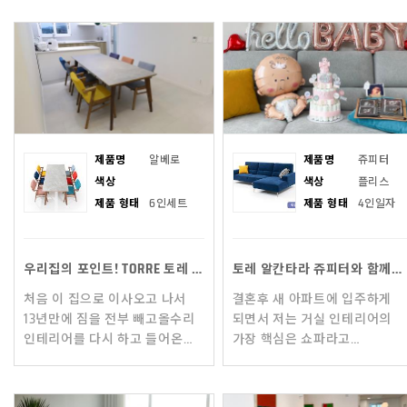
헷세드, 밀로티, 코이노 등등
들여놔도 집 분위기가 확
다양한 명품 소파 브랜드들과
달라지는 것 같지않나요? 마르
비교
(MA
제품명
알베로
제품명
쥬피터
색상
색상
플리스
제품 형태
6인세트
제품 형태
4인일자
우리집의 포인트! TORRE 토레 알베로 세라믹 식탁!!
토레 알칸타라 쥬피터와 함께인 우리집이에요~
처음 이 집으로 이사오고 나서
결혼후 새 아파트에 입주하게
13년만에 짐을 전부 빼고올수리
되면서 저는 거실 인테리어의
인테리어를 다시 하고 들어온
가장 핵심은 쇼파라고
우리집 입니다!15년 가까이
생각했어요!그러던 중~
사용하던 식탁을 버리고 새
입주박람회에서 토레라는
식탁을 사야했던 저와
브랜드를 접하게 되었어요!