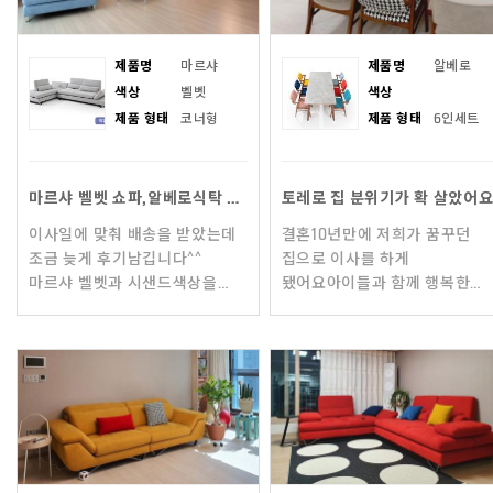
제품명
마르샤
제품명
알베로
색상
벨벳
색상
제품 형태
코너형
제품 형태
6인세트
마르샤 벨벳 쇼파,알베로식탁 배송후기입니다
토레로 집 분위기가 확 살았어
이사일에 맞춰 배송을 받았는데
결혼10년만에 저희가 꿈꾸던
조금 늦게 후기남깁니다^^
집으로 이사를 하게
마르샤 벨벳과 시샌드색상을
됐어요아이들과 함께 행복한
두고 주문직전까지 고민하다
시간을 보낼 공간이기에
벨벳으로 선택했어요벨벳이
하나하나 신경써서 집
매장보다 집에서 더 어두울거라
리모델링을 했어요결혼
생각해서색상 선
10년차이기에 가전이며 가구
모두 수명