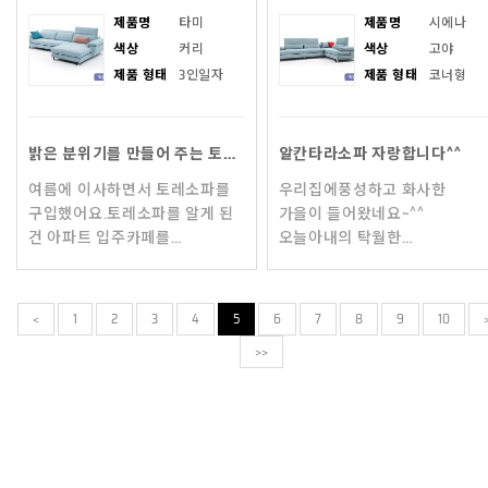
제품명
타미
제품명
시에나
색상
커리
색상
고야
제품 형태
3인일자
제품 형태
코너형
밝은 분위기를 만들어 주는 토레소파 타미 커리
알칸타라소파 자랑합니다^^
여름에 이사하면서 토레소파를
우리집에풍성하고 화사한
구입했어요.토레소파를 알게 된
가을이 들어왔네요~^^
건 아파트 입주카페를
오늘아내의 탁월한
통해서였는데,소파가 거실
선택으로래드칼라 토레쇼파가
분위기를 크게 좌우하다보니
들어왔는데..색감이며 재질이
서너개 브랜드를 놓고 고민하던
너무 훌륭하고 편안함은
<
1
2
3
4
5
6
7
8
9
10
차였죠,매거진에
말할것없이 좋네요 ㅎ새롭게
>>
쇼파구입할