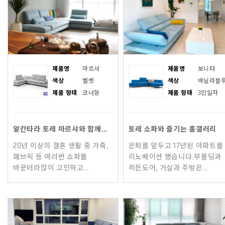
엄마는어떤
첫인상이 중요하듯
설명해주시던
제품명
마르샤
제품명
보니타
색상
벨벳
색상
바닐라블
제품 형태
코너형
제품 형태
3인일자
알칸타라 토레 마르샤와 함께한 9개월
토레 소파와 즐기는 홈갤러리
20년 이상의 결혼 생활 중 가죽,
은퇴를 앞두고 17년된 아파트를
패브릭 등 여러번 쇼파를
리노베이션 했습니다.무몰딩과
바꾼터라많이 고민하고
히든도어, 거실과 주방은
알아보고 토레만한 쇼파가
페인트칠을 한 갤러리
없다는 확신이 들어 구입을 하게
컨셉입니다.그래서 천정에는
되었습니다. 김해
레일을 설치했습니다.컨셉에
신세계백화점에서 토레를
맞으면서도 기능성을