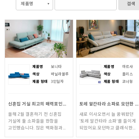
검색
제품명
보니타
제품명
마르샤
색상
바닐라블루
색상
플리스
제품 형태
3인일자
제품 형태
코너형
신혼집 거실 최고의 매력포인트, 토레 소파
토레 알칸타라 소파로 모던한 거실 공간 만들기
올해 2월 결혼하기 전 신혼집
새로 이사오면서 늘 꿈꿔왔던
거실에 둘 소파들을 한참을
'토레 알칸타라 소파'를 들이게
고민했습니다. ​많은 백화점과
되었어요.​모던하고 클래식한
매장들을 돌아다니며 자코모,
디자인의 토레 소파 하나만