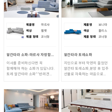
제품명
마르샤
제품명
보니타
색상
벨벳
색상
플리스
제품 형태
코너형
제품 형태
코너형
알칸타라 소파-마르샤 자랑합니다^^
알칸타라 토레쇼파
이사를 준비하신다면 꼭
지인으로 부터 막연히 들었던
함께해야 하는 소파가 있답니다.
알칸타 토레쇼파,분양 후 입주
토레 알칸타라 소파^^반려견
선물로 자축하는 마음으로
구름이와 가죽 소파와의 전쟁.
구입했어요. 구입 하기까지 접
알칸타라 소파를 만나고 걱정 끝.
보지못했던 소재에 대한 신뢰가
ㅎㅎ집에 오시는 손님들마다
미약 했고가격 또한 부담스러 
소파가