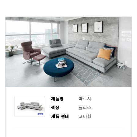
제품명
마르샤
색상
플리스
제품 형태
코너형