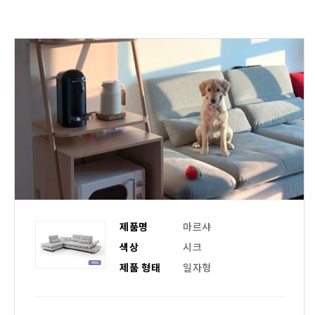
제품명
마르샤
색상
시크
제품 형태
일자형